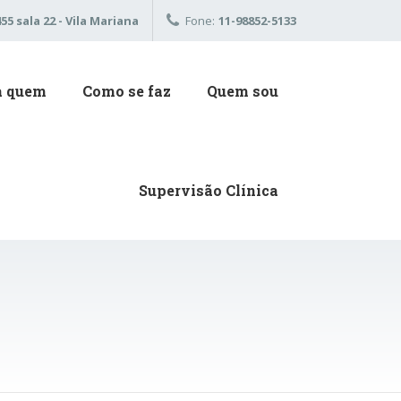
5 sala 22 - Vila Mariana
Fone:
11-98852-5133
a quem
Como se faz
Quem sou
Supervisão Clínica