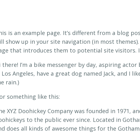
his is an example page. It’s different from a blog pos
ill show up in your site navigation (in most themes)
age that introduces them to potential site visitors. 
i there! I’m a bike messenger by day, aspiring actor b
n Los Angeles, have a great dog named Jack, and I like
e rain.)
or something like this:
he XYZ Doohickey Company was founded in 1971, and
oohickeys to the public ever since. Located in Goth
nd does all kinds of awesome things for the Gotha