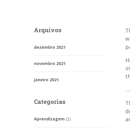
Arquivos
T
w
p
dezembro 2021
H
novembro 2021
i
th
janeiro 2021
…
Categorias
T
d
a
Aprendizagem
(2)