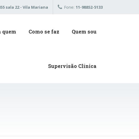
5 sala 22 - Vila Mariana
Fone:
11-98852-5133
a quem
Como se faz
Quem sou
Supervisão Clínica