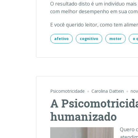
O resultado disto é um indivíduo ma
com melhor desempenho em sua comu
E você querido leitor, como tem alime
afetivo
cognitivo
motor
o 
Psicomotricidade
Carolina Dattein
nov
A Psicomotricid
humanizado
Quero c
atendim