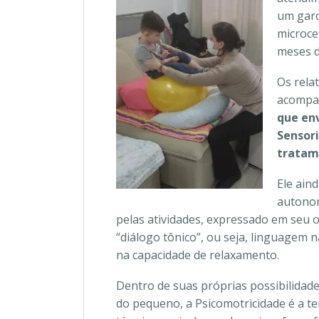
um garo
microcef
meses d
Os rela
acompan
que env
Sensor
tratam
Ele ain
autonom
pelas atividades, expressado em seu
“diálogo tônico”, ou seja, linguagem 
na capacidade de relaxamento.
Dentro de suas próprias possibilidad
do pequeno, a Psicomotricidade é a te