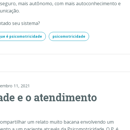
is seguro, mais autônomo, com mais autoconhecimento e
nicação.
ntado seu sistema?
que é psicomotricidade
psicomotricidade
embro 11, 2021
ade e o atendimento
ompartilhar um relato muito bacana envolvendo um
ento a um paciente através da Psicomotricidade. O P. é