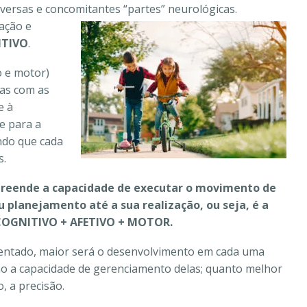
iversas e concomitantes “partes” neurológicas.
ação e
TIVO
.
o e motor)
as com as
e à
e para a
ndo que c
ada
s.
eende a capacidade de executar o movimento de
u planejamento até a sua realização, ou seja, é a
 COGNITIVO + AFETIVO + MOTOR.
mentado, maior será o desenvolvimento em cada uma
ão a capacidade de gerenciamento delas; quanto melhor
, a precisão.